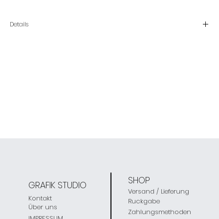
Details
Material
Acryl
Edelstahl
Farbe
Grün / Blau / Silber
Farben können je nach Bildschirmeinstellung abweichen
Grösse
Anhänger - 17 x 38 mm
Karabiner - 16 mm
Schlüsselring - Ø 22 mm
SHOP
GRAFIK STUDIO
Versand / Lieferung
Kontakt
Ruckgabe
Über uns
Zahlungsmethoden
IMPRESSUM