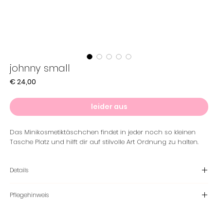
johnny small
Preis
€ 24,00
leider aus
Das Minikosmetiktäschchen findet in jeder noch so kleinen
Tasche Platz und hilft dir auf stilvolle Art Ordnung zu halten.
Details
Material
Pflegehinweis
Aussenstoff - Softshell 100% Polyester
Futter - 100 % Baumwolle
Waschbar bei 30°C im Wäschesack