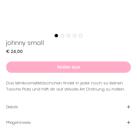
johnny small
Preis
€ 24,00
leider aus
Das Minikosmetiktäschchen findet in jeder noch so kleinen
Tasche Platz und hilft dir auf stilvolle Art Ordnung zu halten.
Details
Material
Pflegehinweis
Aussenstoff - Softshell 100% Polyester
Futter - 100 % Baumwolle
Waschbar bei 30°C im Wäschesack