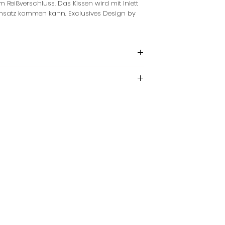
Reißverschluss. Das Kissen wird mit Inlett
Einsatz kommen kann. Exclusives Design by
ng
C
emperatur trocknen
einstellung abweichen