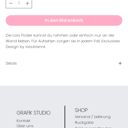
In den Warenkorb
Die Lola Poster kannst du rahmen oder einfach nur an die
Wand kleben. Für Aufsehen sorgen sie in jedem Fall. Exclusives
Design by lola.brennt.
Details
Aussführung
Rahmen nicht inkludiert
Material
Seidenmattes Premiumpapier
Farbe
SHOP
Farben können je nach Bildschirmeinstellung abweichen
GRAFIK STUDIO
Versand / Lieferung
Kontakt
Grösse
Ruckgabe
Über uns
30 x 40 cm