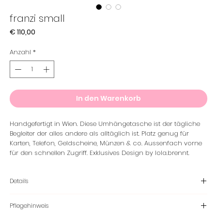
franzi small
Preis
€ 110,00
Anzahl
*
In den Warenkorb
Handgefertigt in Wien. Diese Umhängetasche ist der tägliche
Begleiter der alles andere als alltäglich ist. Platz genug für
Karten, Telefon, Geldscheine, Münzen & co. Aussenfach vorne
für den schnellen Zugriff. Exklusives Design by lola.brennt.
Details
Material
Pflegehinweis
Aussenstoff - Denim 100% Baumwolle
Innenleben - 100 % Baumwolle